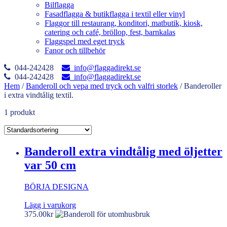
Bilflagga
Fasadflagga & butikflagga i textil eller vinyl
Flaggor till restaurang, konditori, matbutik, kiosk,
catering och café, bröllop, fest, barnkalas
Flaggspel med eget tryck
Fanor och tillbehör
044-242428
info@flaggadirekt.se
044-242428
info@flaggadirekt.se
Hem
/
Banderoll och vepa med tryck och valfri storlek
/ Banderoller
i extra vindtålig textil.
1 produkt
Banderoll extra vindtålig med öljetter
var 50 cm
BÖRJA DESIGNA
Lägg i varukorg
375.00
kr