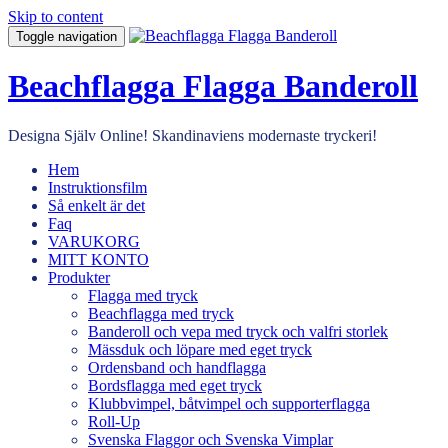
Skip to content
Toggle navigation
Beachflagga Flagga Banderoll
Designa Själv Online! Skandinaviens modernaste tryckeri!
Hem
Instruktionsfilm
Så enkelt är det
Faq
VARUKORG
MITT KONTO
Produkter
Flagga med tryck
Beachflagga med tryck
Banderoll och vepa med tryck och valfri storlek
Mässduk och löpare med eget tryck
Ordensband och handflagga
Bordsflagga med eget tryck
Klubbvimpel, båtvimpel och supporterflagga
Roll-Up
Svenska Flaggor och Svenska Vimplar