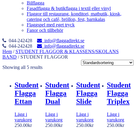
Bilflagga
Fasadflagga & butikflagga i textil eller vinyl
Flaggor till restaurang, konditori, matbutik, kiosk,
catering och café, bröllop, fest, barnkalas
Flaggspel med eget tryck
Fanor och tillbehör
044-242428
info@flaggadirekt.se
044-242428
info@flaggadirekt.se
Hem
/
STUDENT FLAGGOR & KLASSENS/SKOLANS
BAND
/ STUDENT FLAGGOR
Showing all 5 results
Student
Student
Student
Student
Flagga
Flagga
Flagga
Flagga
Ettan
Dual
Slide
Triplex
Lägg i
Lägg i
Lägg i
Lägg i
varukorg
varukorg
varukorg
varukorg
250.00
kr
250.00
kr
250.00
kr
250.00
kr