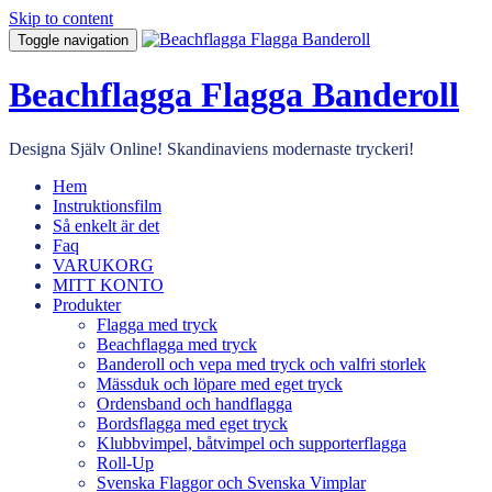
Skip to content
Toggle navigation
Beachflagga Flagga Banderoll
Designa Själv Online! Skandinaviens modernaste tryckeri!
Hem
Instruktionsfilm
Så enkelt är det
Faq
VARUKORG
MITT KONTO
Produkter
Flagga med tryck
Beachflagga med tryck
Banderoll och vepa med tryck och valfri storlek
Mässduk och löpare med eget tryck
Ordensband och handflagga
Bordsflagga med eget tryck
Klubbvimpel, båtvimpel och supporterflagga
Roll-Up
Svenska Flaggor och Svenska Vimplar